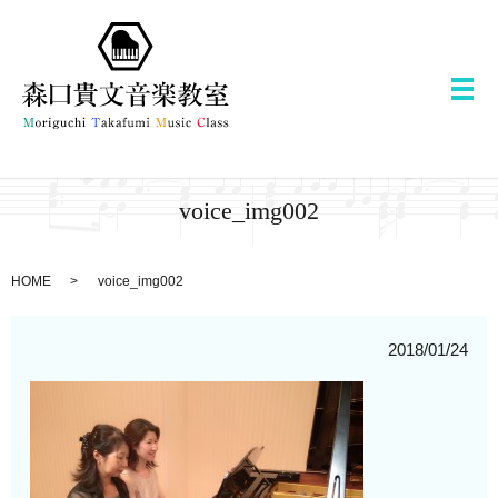
メ
voice_img002
HOME
voice_img002
2018/01/24