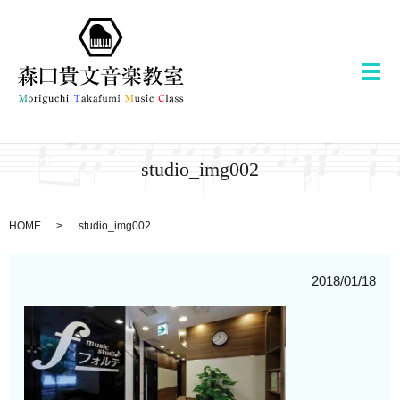
メ
studio_img002
HOME
studio_img002
2018/01/18